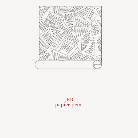
JER
papier peint