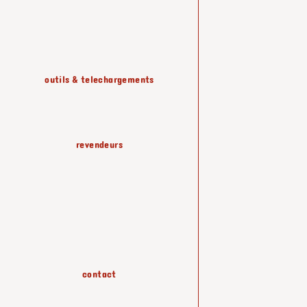
etageres & rangements
outils & telechargements
luminaires
revendeurs
papiers peints
accessoires
contact