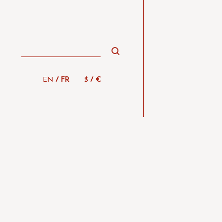
/
/
EN
FR
$
€