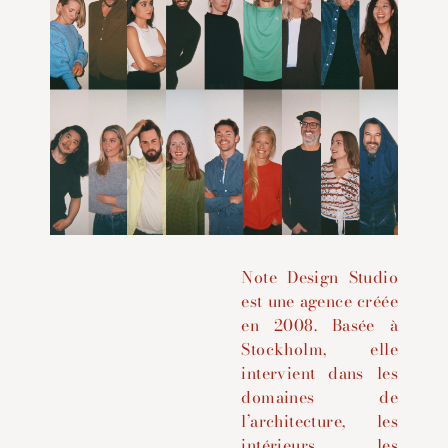
Note Design Studio
est une agence créée
en 2008. Basée à
Stockholm, elle
intervient dans les
domaines de
l’architecture, les
intérieurs, les