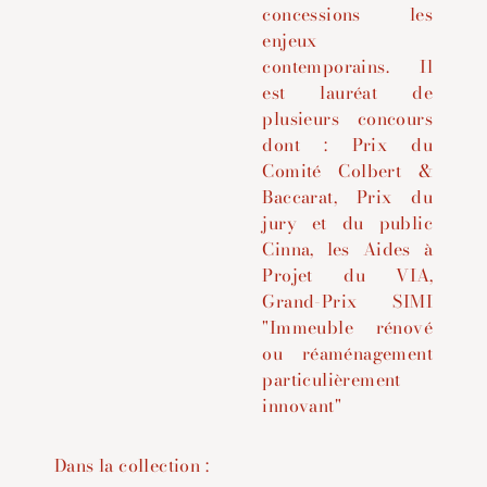
concessions les
enjeux
contemporains.
Il
est lauréat de
plusieurs concours
dont : Prix du
Comité Colbert &
Baccarat, Prix du
jury et du public
Cinna, les Aides à
Projet du VIA,
Grand-Prix SIMI
"Immeuble rénové
ou réaménagement
particulièrement
innovant"
Dans la collection :