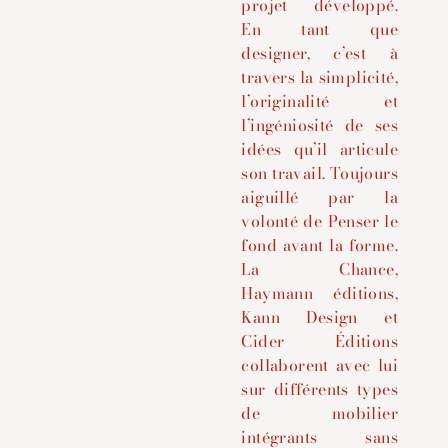
projet développé.
En tant que
designer, c’est à
travers la simplicité,
l’originalité et
l’ingéniosité de ses
idées qu’il articule
son travail. Toujours
aiguillé par la
volonté de Penser le
fond avant la forme.
La Chance,
Haymann éditions,
Kann Design et
Cider Éditions
collaborent avec lui
sur différents types
de mobilier
intégrants sans