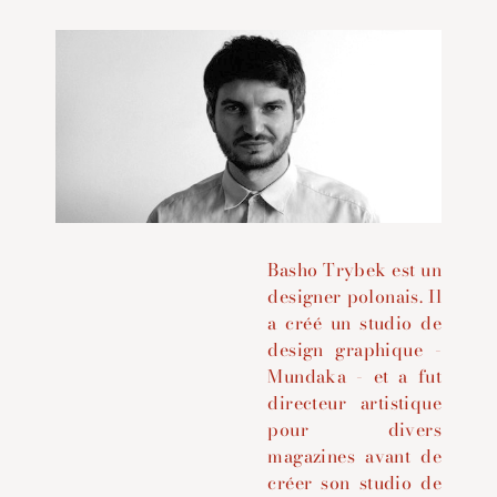
Basho Trybek est un
designer polonais. Il
a créé un studio de
design graphique -
Mundaka - et a fut
directeur artistique
pour divers
magazines avant de
créer son studio de