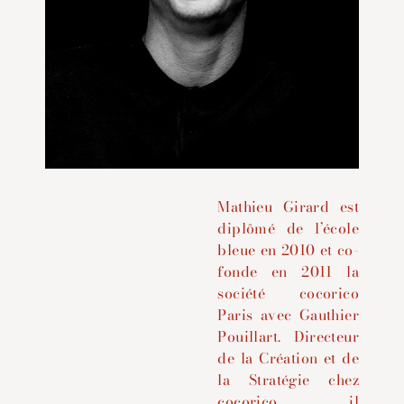
Mathieu Girard est
diplômé de l’école
bleue en 2010 et co-
fonde en 2011 la
société cocorico
Paris avec Gauthier
Pouillart.
Directeur
de la Création et de
la Stratégie chez
cocorico, il