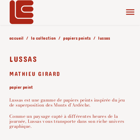
accueil
la collection
papiers peints
lussas
LUSSAS
MATHIEU GIRARD
papier peint
Lussas est une gamme de papiers peints inspirée du jeu
de superposition des Monts d’Ardèche.
Comme un paysage capté à différentes heures de la
journée, Lussas vous transporte dans son riche univers
graphique.