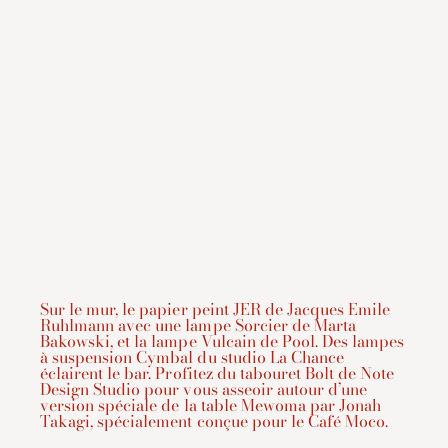
Sur le mur, le papier peint JER de Jacques Emile
Ruhlmann avec une lampe Sorcier de Marta
Bakowski, et la lampe Vulcain de Pool. Des lampes
à suspension Cymbal du studio La Chance
éclairent le bar. Profitez du tabouret Bolt de Note
Design Studio pour vous asseoir autour d’une
version spéciale de la table Mewoma par Jonah
Takagi, spécialement conçue pour le Café Moco.