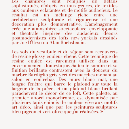
Les chambres sont remplies de détails
sophistiqués, d’objets en tous genres, de textiles
aux couleurs éclatantes et de motifs audacieux. Le
résultat est un mélange riche entre une
architecture sculpturale et rigoureuse et une
décoration plus démonstrative. L’aménagement
crée une atmosphère spectaculaire, enveloppante
et théâtrale inspirée des audacieux décors
postmodernistes des lofts new-yorkais dessinés
par Joe D’Urso ou Alan Buchsbaum.
Les sols du vestibule et du séjour sont recouverts
de résine glossy couleur ébène. Cette technique de
résine coulée est rarement utilisée dans un
environnement domestique. Sa teinte sombre et sa
finition brillante contrastent avec la douceur du
marbre Bardiglio gris-vert des marches menant au
salon en contrebas. Des murs blanc mat, une
longue fenêtre qui barre le plafond sur toute la
largeur de la pièce, et un plafond blanc brillant
parachèvent le décor de ce loft. Cette palette, au
premier abord monochrome, est dynamisée par
plusieurs tapis chinois de couleur vive aux motifs
art déco, ainsi que par les peintures-sculptures
bleu pigeon et vert olive que j’ai réalisées. »