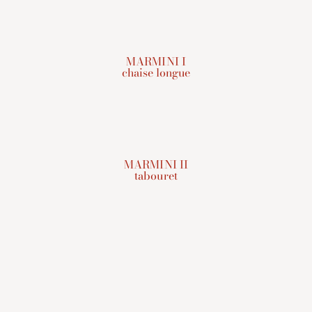
MARMINI I
chaise longue
MARMINI II
tabouret