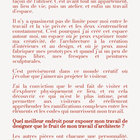
façon de l’utiliser. C’est avant tout un appartement,
un lieu de vie, puis un atelier, et enfin un travail
d’espace.
Il n’y a quasiment pas de limite pour moi entre le
travail et la vie privée et les deux s’entremêlent
constamment. C’est pourquoi j’ai créé cet espace
autour moi, un espace où je peux exprimer toute
ma créativité, de l’architecture à la création
d’intérieurs et au design, et où je peux aussi
fabriquer mes prototypes et quand j’ai un peu de
temps libre, mes fresques et peintures
sculpturales.
C’est précisément dans ce monde créatif où
j’évolue que j’aimerais projeter le visiteur.
J’ai la conviction que le seul fait de visiter et
d’explorer physiquement ce lieu, et en cela
découvrir ce qui m’est le plus intime, peut
permettre aux visiteurs de réellement
appréhender les ramifications complexes entre les
éléments et les codes qui nourrissent mon travail.
Quel meilleur endroit pour exposer mon travail de
designer que le fruit de mon travail d’architecte ?
Les autres pièces ont chacune une personnalité.