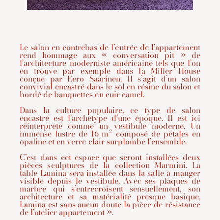
Le salon en contrebas de l’entrée de l’appartement
rend hommage aux « conversation pit » de
l’architecture moderniste américaine tels que l’on
en trouve par exemple dans la Miller House
conçue par Eero Saarinen. Il s’agit d’un salon
convivial encastré dans le sol en résine du salon et
bordé de banquettes en cuir camel.
Dans la culture populaire, ce type de salon
encastré est l’archétype d’une époque. Il est ici
réinterprété comme un vestibule moderne. Un
immense lustre de 16 m² composé de pétales en
opaline et en verre clair surplombe l’ensemble.
C’est dans cet espace que seront installées deux
pièces sculptures de la collection Marmini. La
table Lamina sera installée dans la salle à manger
visible depuis le vestibule. Avec ses plaques de
marbre qui s’entrecroisent sensuellement, son
architecture et sa matérialité presque basique,
Lamina est sans aucun doute la pièce de résistance
de l’atelier appartement ».