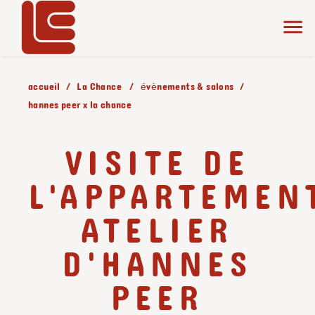
accueil
La Chance
évènements & salons
hannes peer x la chance
VISITE DE
L'APPARTEMEN
ATELIER
D'HANNES
PEER