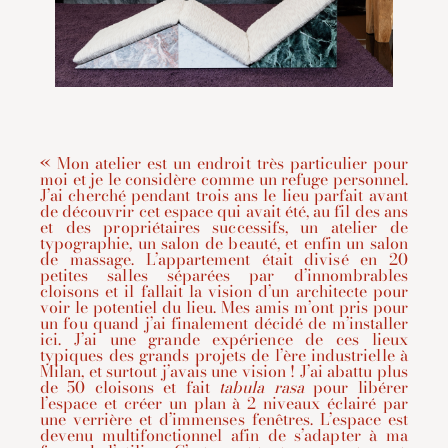
« Mon atelier est un endroit très particulier pour
moi et je le considère comme un refuge personnel.
J’ai cherché pendant trois ans le lieu parfait avant
de découvrir cet espace qui avait été, au fil des ans
et des propriétaires successifs, un atelier de
typographie, un salon de beauté, et enfin un salon
de massage. L’appartement était divisé en 20
petites salles séparées par d’innombrables
cloisons et il fallait la vision d’un architecte pour
voir le potentiel du lieu. Mes amis m’ont pris pour
un fou quand j’ai finalement décidé de m’installer
ici. J’ai une grande expérience de ces lieux
typiques des grands projets de l’ère industrielle à
Milan, et surtout j’avais une vision ! J’ai abattu plus
de 50 cloisons et fait
tabula rasa
pour libérer
l’espace et créer un plan à 2 niveaux éclairé par
une verrière et d’immenses fenêtres. L’espace est
devenu multifonctionnel afin de s’adapter à ma