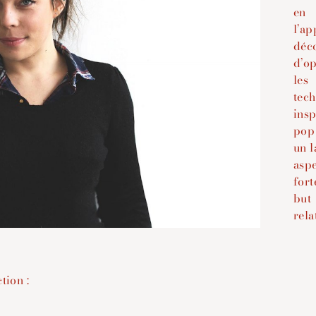
en 
l’ap
déc
d’op
les
tech
insp
pop
un l
aspe
fort
but
rela
tion :