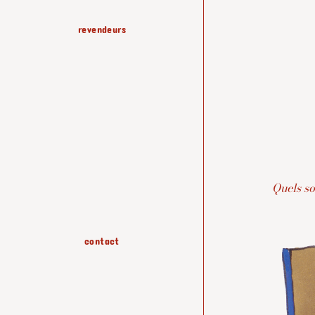
revendeurs
papiers peints
accessoires
Quels so
contact