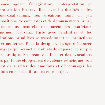
encourageant l’imagination, l’interprétation et
propriation.
En travaillant avec les dualités et des
ontextualisations, ses créations sont un jeu
positions, de contrastes et de détournements. Ainsi,
 matériaux naturels rencontrent les matériaux
niques, l’artisanat flirte avec l’industrie et les
irations primitives se transforment en traductions
 et modernes.
Pour la designer, il s’agit d’élaborer
angage qui permet aux objets de dépasser le simple
ct pratique. En créant des liens et des évocations
es par le développement de valeurs esthétiques, son
 est de susciter des émotions et d’encourager les
tions entre les utilisateurs et les objets.