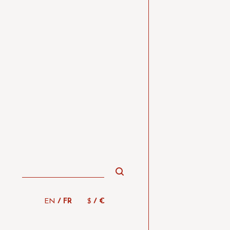
/
/
EN
FR
$
€