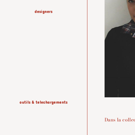
designers
fabrication & savoir-faire
tables basses
lussas
etageres & rangements
outils & telechargements
luminaires
Dans la collec