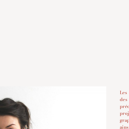
Les
des
pré
pro
gra
ains