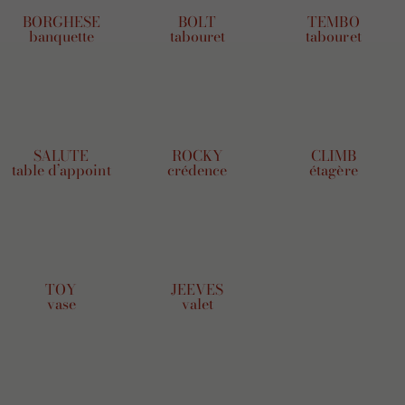
BORGHESE
BOLT
TEMBO
banquette
tabouret
tabouret
SALUTE
ROCKY
CLIMB
table d’appoint
crédence
étagère
TOY
JEEVES
vase
valet