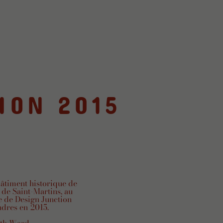
ION 2015
bâtiment historique de
n de Saint-Martins, au
e de Design Junction
ndres en 2015.