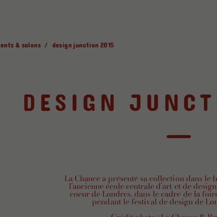
ents & salons
design junction 2015
DESIGN JUNCT
La Chance a présenté sa collection dans le 
l’ancienne école centrale d’art et de desig
coeur de Londres, dans le cadre de la foir
pendant le festival de design de Lo