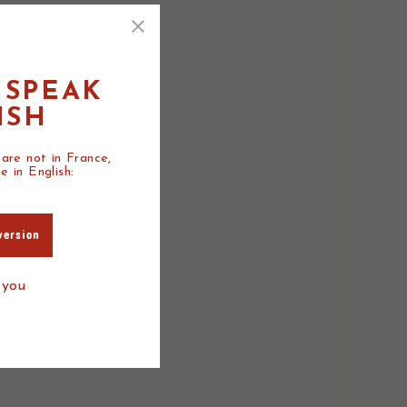
 SPEAK
ISH
 are not in France,
e in English:
version
 you
IÉS