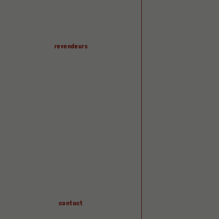
revendeurs
papiers peints
accessoires
contact