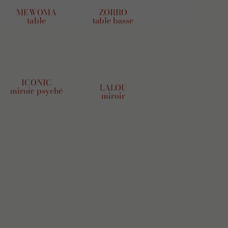
MEWOMA
ZORRO
table
table basse
ICONIC
LALOU
miroir psyché
miroir