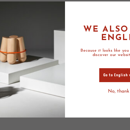
WE ALSO
ENGL
Because it looks like you
discover our websit
Go to English 
No, thank
PRODUITS ASSOC