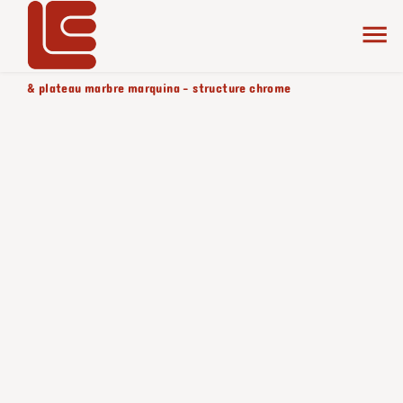
accueil
la collection
verre fumé
produit color/version
& plateau marbre marquina - structure chrome