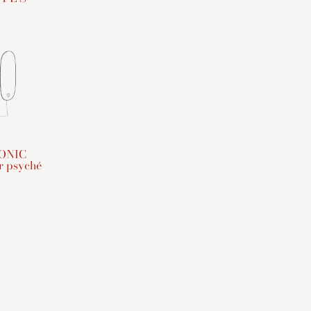
ONIC
r psyché