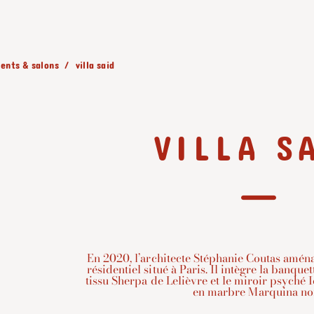
ents & salons
villa said
VILLA S
En 2020, l’architecte Stéphanie Coutas aménag
résidentiel situé à Paris. Il intègre la banqu
tissu Sherpa de Lelièvre et le miroir psyché 
en marbre Marquina noi