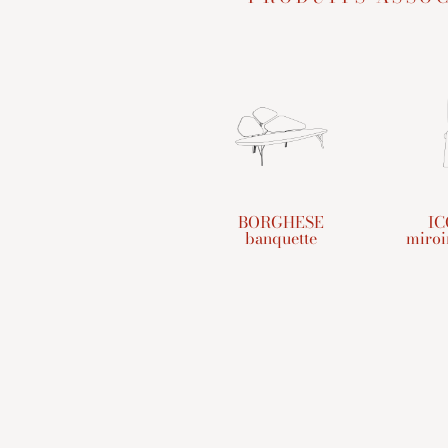
BORGHESE
IC
banquette
miroi