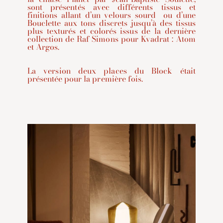
sont présentés avec différents tissus et
finitions allant d’un velours sourd ou d’une
Bouclette aux tons discrets jusqu’à des tissus
plus texturés et colorés issus de la dernière
collection de Raf Simons pour Kvadrat : Atom
et Argos.
La version deux places du Block était
présentée pour la première fois.