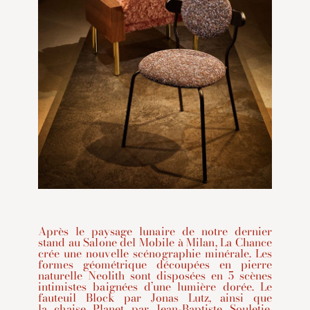
Après le paysage lunaire de notre dernier
stand au Salone del Mobile à Milan, La Chance
crée une nouvelle scénographie minérale. Les
formes géométrique découpées en pierre
naturelle Neolith sont disposées en 5 scènes
intimistes baignées d’une lumière dorée. Le
fauteuil Block
par Jonas Lutz, ainsi que
la
chaise Planet
par Jean-Baptiste Souletie,