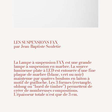
LES SUSPENSIONS FAX
par Jean-Baptiste Souletie
La Lampe à suspension FAX est une grande
lampe à suspension en marbre. La source
lumineuse plate à LED est entourée d’une fine
plaque de marbre (blanc, vert ou noir)
maintenue par quatres boulons en laiton à
motif de guilloche. Les 3 formes (rectangle,
oblong ou “bord de timbre”) permettent de
créer de nombreuses compositions.
L’épaisseur totale n’est que de 3 cm.