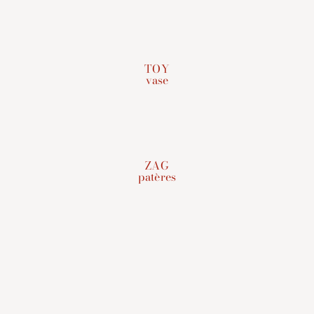
TOY
vase
ZAG
patères