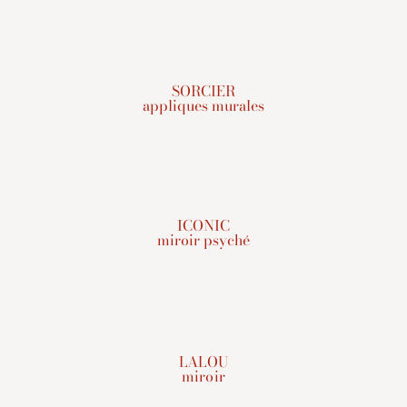
SORCIER
appliques murales
ICONIC
miroir psyché
LALOU
miroir