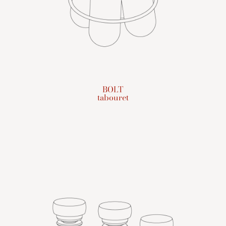
BOLT
tabouret