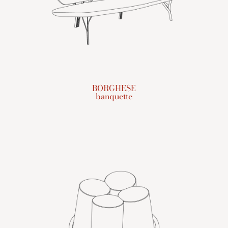
BORGHESE
banquette