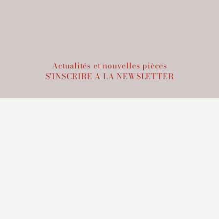
Actualités et nouvelles pièces
S'INSCRIRE A LA NEWSLETTER
Rejoindre l'équipe
DÉCOUVRIR LES OFFRES D'EMPLOI
MENTIONS LEGALES
-
CGV
LCE
60, rue de Richelieu 75002 PARIS
+33 9 72 31 12 77