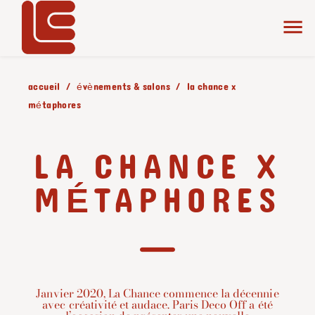
accueil
évènements & salons
la chance x
métaphores
LA CHANCE X
MÉTAPHORES
Janvier 2020, La Chance commence la décennie
avec créativité et audace. Paris Deco Off a été