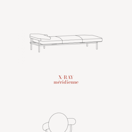
X-RAY
méridienne