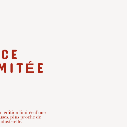
NCE
IMITÉE
n édition limitée d’une
euses, plus proche de
ndustrielle.