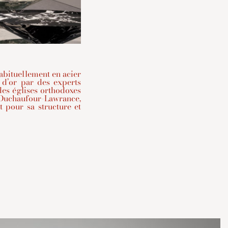
abituellement en acier
e d’or par des experts
des églises orthodoxes
chaufour-Lawrance,
nt pour sa structure et