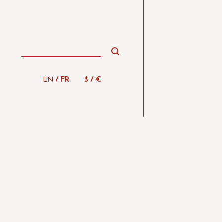
/
/
EN
FR
$
€