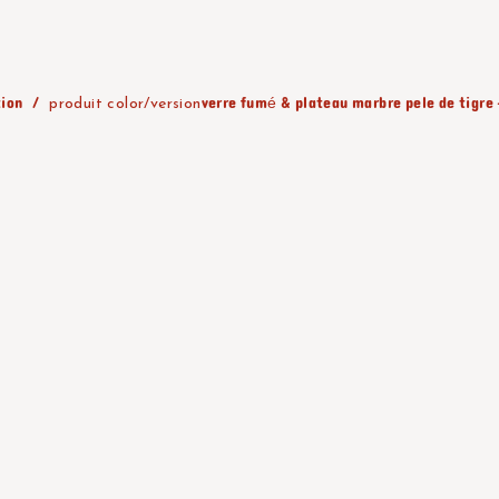
tion
verre fumé & plateau marbre pele de tigre
produit color/version