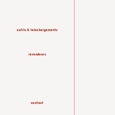
etageres & rangements
outils & telechargements
luminaires
revendeurs
papiers peints
accessoires
contact