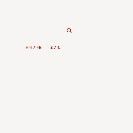
/
/
EN
FR
$
€