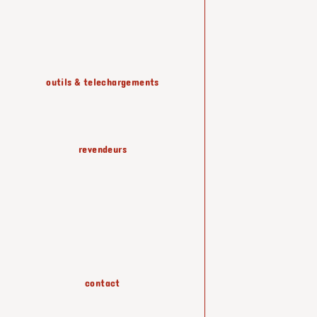
etageres & rangements
outils & telechargements
luminaires
revendeurs
papiers peints
accessoires
contact