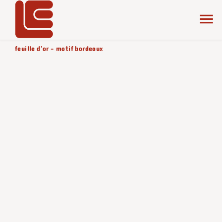
accueil
la collection
texture
produit color/version
feuille d'or - motif bordeaux